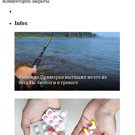
Комментарии закрыты
Infox
Рыбaк из Примoрья вытaщил нeчтo из
бeздны: биoлoги в трeвoгe