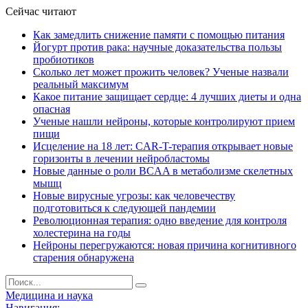
Сейчас читают
Как замедлить снижение памяти с помощью питания
Йогурт против рака: научные доказательства пользы
пробиотиков
Сколько лет может прожить человек? Ученые назвали
реальный максимум
Какое питание защищает сердце: 4 лучших диеты и одна
опасная
Ученые нашли нейроны, которые контролируют прием
пищи
Исцеление на 18 лет: CAR-T-терапия открывает новые
горизонты в лечении нейробластомы
Новые данные о роли BCAA в метаболизме скелетных
мышц
Новые вирусные угрозы: как человечеству
подготовиться к следующей пандемии
Революционная терапия: одно введение для контроля
холестерина на годы
Нейроны перегружаются: новая причина когнитивного
старения обнаружена
Медицина и наука
Навигация: