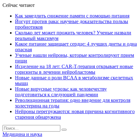
Сейчас читают
Как замедлить снижение памяти с помощью питания
Йогурт против рака: научные доказательства пользы
пробиотиков
Сколько лет может прожить человек? Ученые назвали
реальный максимум
Какое питание защищает сердце: 4 лучших диеты и одна
опасная
Ученые нашли нейроны, которые контролируют прием
пищи
Исцеление на 18 лет: CAR-T-терапия открывает новые
горизонты в лечении нейробластомы
Новые данные о роли BCAA в метаболизме скелетных
мышц
Новые вирусные угрозы: как человечеству
подготовиться к следующей пандемии
Революционная терапия: одно введение для контроля
холестерина на годы
Нейроны перегружаются: новая причина когнитивного
старения обнаружена
Медицина и наука