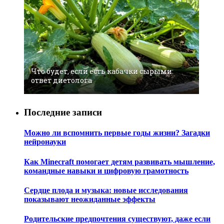
Что будет, если есть кабачки сырыми:
ответ диетолога
Последние записи
Можно ли вспомнить первые годы жизни? Загадки
нейронауки
Как Minecraft помогает детям развивать мышление,
командные навыки и цифровую грамотность
Сердце плода и музыка: новые исследования
показывают неожиданные эффекты
Родительские предпочтения существуют, даже если