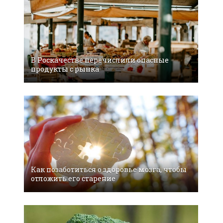
В Роскачестве перечислили опасные
продукты с рынка
Как позаботиться о здоровье мозга, чтобы
отложить его старение