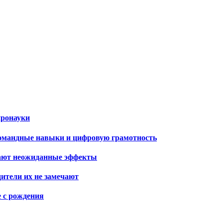
йронауки
командные навыки и цифровую грамотность
вают неожиданные эффекты
дители их не замечают
е с рождения