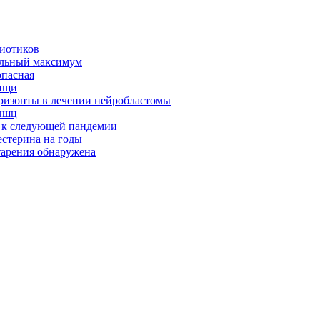
биотиков
альный максимум
опасная
ищи
оризонты в лечении нейробластомы
ышц
я к следующей пандемии
естерина на годы
тарения обнаружена