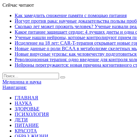
Сейчас читают
Как замедлить снижение памяти с помощью питания
Йогурт против рака: научные доказательства пользы про
Сколько лет может прожить человек? Ученые назвали ре
Какое питание защищает сердце: 4 лучших диеты и одна 
Ученые нашли нейроны, которые контролируют прием п
Исцеление на 18 лет: CAR-T-терапия открывает новые г
Новые данные о роли BCAA в метаболизме скелетных м
Новые вирусные угрозы: как человечеству подготовитьс
Революционная терапия: одно введение для контроля хол
Нейроны перегружаются: новая причина когнитивного с
Медицина и наука
Навигация:
ГЛАВНАЯ
НАУКА
ЗДОРОВЬЕ
ПСИХОЛОГИЯ
ДЕТИ
ПИТАНИЕ
КРАСОТА
ОБРАЗ ЖИЗНИ