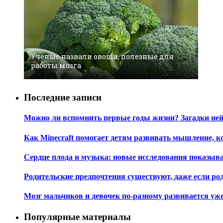
Ученые назвали овощи, полезные для
работы мозга
Последние записи
Можно ли вспомнить первые годы жизни? Загадки не
Как Minecraft помогает детям развивать мышление, 
Сердце плода и музыка: новые исследования показы
Родительские предпочтения существуют, даже если ро
Мозг мальчиков и девочек по-разному развивается уж
Популярные материалы