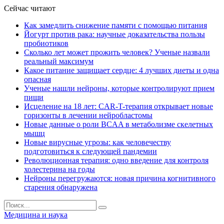
Сейчас читают
Как замедлить снижение памяти с помощью питания
Йогурт против рака: научные доказательства пользы
пробиотиков
Сколько лет может прожить человек? Ученые назвали
реальный максимум
Какое питание защищает сердце: 4 лучших диеты и одна
опасная
Ученые нашли нейроны, которые контролируют прием
пищи
Исцеление на 18 лет: CAR-T-терапия открывает новые
горизонты в лечении нейробластомы
Новые данные о роли BCAA в метаболизме скелетных
мышц
Новые вирусные угрозы: как человечеству
подготовиться к следующей пандемии
Революционная терапия: одно введение для контроля
холестерина на годы
Нейроны перегружаются: новая причина когнитивного
старения обнаружена
Медицина и наука