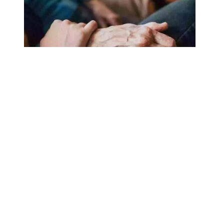
18.02.2025
Сколько лет может прожить
человек? Ученые назвали
реальный максимум
Мы на одноклассниках
О ресурсе
Редакция