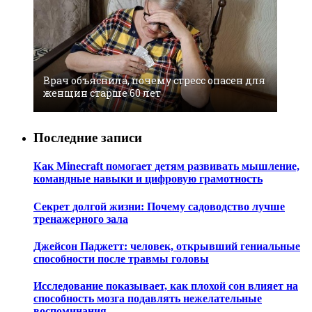
Врач объяснила, почему стресс опасен для
женщин старше 60 лет
Последние записи
Как Minecraft помогает детям развивать мышление,
командные навыки и цифровую грамотность
Секрет долгой жизни: Почему садоводство лучше
тренажерного зала
Джейсон Паджетт: человек, открывший гениальные
способности после травмы головы
Исследование показывает, как плохой сон влияет на
способность мозга подавлять нежелательные
воспоминания