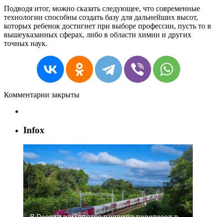
Подводя
итог
,
можно
сказать
следующее
,
что
современные
технологии
способны
создать
базу
для
дальнейших
высот
,
которых
ребенок
достигнет
при
выборе
профессии
,
пусть
то
в
вышеуказанных
сферах
,
либо
в
области
химии
и
других
точных
наук
.
Комментарии закрыты
Infox
В России изменятся правила перевозок в