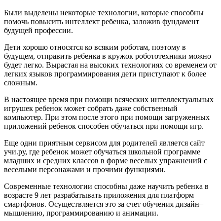
Были
выделены
некоторые
технологии
,
которые
способны
помочь
повысить
интеллект
ребенка
,
заложив
фундамент
будущей
профессии
.
Дети
хорошо
относятся
ко
всяким
роботам
,
поэтому
в
будущем
,
отправить
ребенка
в
кружок
робототехники
можно
будет
легко
.
Вырастая
на
высоких
технологиях
со
временем
от
легких
языков
программирования
дети
приступают
к
более
сложным
.
В
настоящее
время
при
помощи
всяческих
интеллектуальных
игрушек
ребенок
может
собрать
даже
собственный
компьютер
.
При
этом
после
этого
при
помощи
загруженных
приложений
ребенок
способен
обучаться
при
помощи
игр
.
Еще
одни
приятным
сервисом
для
родителей
является
сайт
учи
.
ру
,
где
ребенок
может
обучаться
школьной
программе
младших
и
средних
классов
в
форме
веселых
упражнений
с
веселыми
персонажами
и
прочими
функциями
.
Современные
технологии
способны
даже
научить
ребенка
в
возрасте
9
лет
разрабатывать
приложения
для
платформ
смартфонов
.
Осуществляется
это
за
счет
обучения
дизайн
–
мышлению
,
программированию
и
анимации
.