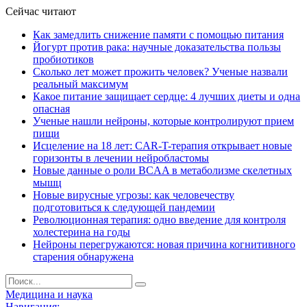
Сейчас читают
Как замедлить снижение памяти с помощью питания
Йогурт против рака: научные доказательства пользы
пробиотиков
Сколько лет может прожить человек? Ученые назвали
реальный максимум
Какое питание защищает сердце: 4 лучших диеты и одна
опасная
Ученые нашли нейроны, которые контролируют прием
пищи
Исцеление на 18 лет: CAR-T-терапия открывает новые
горизонты в лечении нейробластомы
Новые данные о роли BCAA в метаболизме скелетных
мышц
Новые вирусные угрозы: как человечеству
подготовиться к следующей пандемии
Революционная терапия: одно введение для контроля
холестерина на годы
Нейроны перегружаются: новая причина когнитивного
старения обнаружена
Медицина и наука
Навигация: