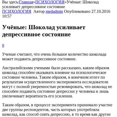
Вы здесь:
Главная
»
ПСИХОЛОГИЯ
»
Учёные: Шоколад
усиливает депрессивное состояние
ПСИХОЛОГИЯ
Автор
medadmin
Опубликовано
27.10.2016
10:57
Учёные: Шоколад усиливает
депрессивное состояние
0
Ученые
считают
,
что
очень
большое
количество
шоколада
может
подавить
депрессивное
состояние
.
Австралийскими
учеными
было
рассказано
,
каким
образом
шоколад
способен
оказывать
влияние
на
психологическое
состояние
человека
.
Таким
образом
,
в
конечном
итоге
по
результатам
осуществленного
эксперимента
исследователи
могут
с
полной
уверенностью
резюмировать
,
что
шоколад
не
способен
подавить
состояние
депрессии
у
человека
и
лишь
увеличивает
вероятность
его
усиления
.
Таким
образом
,
в
процессе
эксперимента
принимало
участие
две
группы
респондентов
,
часть
которых
употребляла
шоколад
,
как
способ
снять
депрессию
,
в
то
время
как
другие