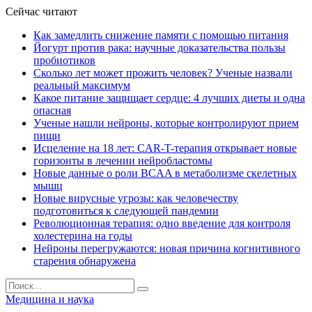
Сейчас читают
Как замедлить снижение памяти с помощью питания
Йогурт против рака: научные доказательства пользы
пробиотиков
Сколько лет может прожить человек? Ученые назвали
реальный максимум
Какое питание защищает сердце: 4 лучших диеты и одна
опасная
Ученые нашли нейроны, которые контролируют прием
пищи
Исцеление на 18 лет: CAR-T-терапия открывает новые
горизонты в лечении нейробластомы
Новые данные о роли BCAA в метаболизме скелетных
мышц
Новые вирусные угрозы: как человечеству
подготовиться к следующей пандемии
Революционная терапия: одно введение для контроля
холестерина на годы
Нейроны перегружаются: новая причина когнитивного
старения обнаружена
Медицина и наука