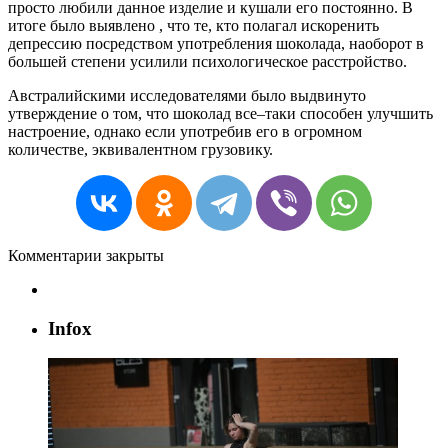
просто
любили
данное
изделие
и
кушали
его
постоянно
.
В
итоге
было
выявлено
,
что
те
,
кто
полагал
искоренить
депрессию
посредством
употребления
шоколада
,
наоборот
в
большей
степени
усилили
психологическое
расстройство
.
Австралийскими
исследователями
было
выдвинуто
утверждение
о
том
,
что
шоколад
все
–
таки
способен
улучшить
настроение
,
однако
если
употребив
его
в
огромном
количестве
,
эквивалентном
грузовику
.
Комментарии закрыты
Infox