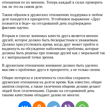
отношения
по
их
мнению
.
Теперь
каждый
в
силах
проверить
так
ли
это
на
самом
деле
.
Таким
образом
в
дружеских
отношениях
поддержка
в
любом
деле
находится
в
приоритете
.
Устойчивое
выражение
«
Друг
познается
в
беде
»
на
сегодняшний
день
подтверждено
фактами
научно
.
Вторым
в
списке
значимых
качеств
друга
является
мнение
друзей
,
которое
должно
быть
бескорыстным
и
уважаемым
.
Должно
присутствовать
время
,
когда
друг
может
прийти
и
выдвинуть
на
обсуждение
наболевшие
проблемы
,
которые
должны
быть
решены
при
помощи
друзей
как
с
моральной
так
и
с
материальной
точки
зрения
.
В
дружеским
отношениях
внимание
должно
быть
уделено
мыслям
о
проблемах
друга
в
приоритете
,
а
не
только
своим
.
Общие
интересы
и
увлеченность
способна
сохранить
дружеские
отношения
на
долгое
время
.
Как
известно
,
общие
занятия
спортом
,
а
также
увлечения
общими
делами
делают
людей
боле
сплоченными
.
Однако
на
сегодняшний
день
такими
качествами
обладают
далеко
не
многие
.