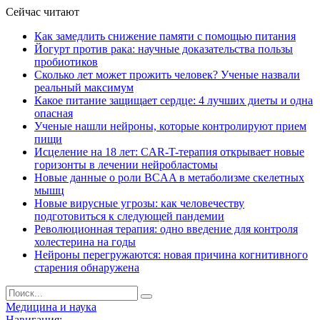
Сейчас читают
Как замедлить снижение памяти с помощью питания
Йогурт против рака: научные доказательства пользы
пробиотиков
Сколько лет может прожить человек? Ученые назвали
реальный максимум
Какое питание защищает сердце: 4 лучших диеты и одна
опасная
Ученые нашли нейроны, которые контролируют прием
пищи
Исцеление на 18 лет: CAR-T-терапия открывает новые
горизонты в лечении нейробластомы
Новые данные о роли BCAA в метаболизме скелетных
мышц
Новые вирусные угрозы: как человечеству
подготовиться к следующей пандемии
Революционная терапия: одно введение для контроля
холестерина на годы
Нейроны перегружаются: новая причина когнитивного
старения обнаружена
Медицина и наука
Навигация: