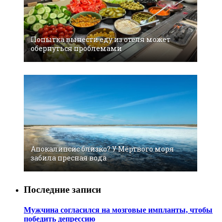
Попытка вынести еду из отеля может
обернуться проблемами
Апокалипсис близко? У Мёртвого моря
забила пресная вода
Последние записи
Мужчина согласился на мозговые импланты, чтобы
победить депрессию