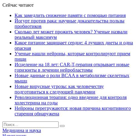
Сейчас читают
Как замедлить снижение памяти с помощью питания
Йогурт против рака: научные доказательства пользы
пробиотиков
Сколько лет может прожить человек? Ученые назвали
реальный максимум
Какое питание защищает сердце: 4 лучших диеты и одна
опасная
Ученые нашли нейроны, которые контролируют прием
пищи
Исцеление на 18 лет: CAR-T-терапия открывает новые
горизонты в лечении нейробластомы
Новые данные о роли BCAA в метаболизме скелетных
мышц
Новые вирусные угрозы: как человечеству
подготовиться к следующей пандемии
Революционная терапия: одно введение для контроля
холестерина на годы
Нейроны перегружаются: новая причина когнитивного
старения обнаружена
Медицина и наука
Навигация: