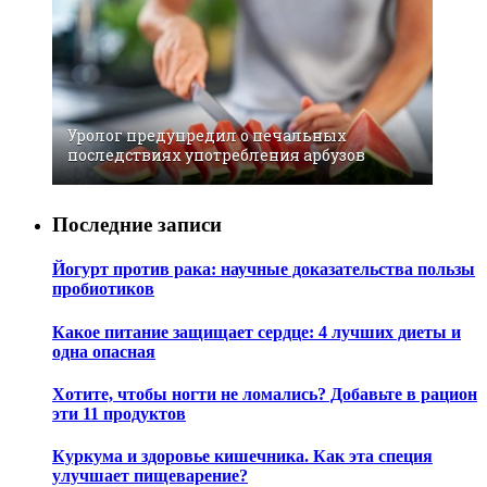
Уролог предупредил о печальных
последствиях употребления арбузов
Последние записи
Йогурт против рака: научные доказательства пользы
пробиотиков
Какое питание защищает сердце: 4 лучших диеты и
одна опасная
Хотите, чтобы ногти не ломались? Добавьте в рацион
эти 11 продуктов
Куркума и здоровье кишечника. Как эта специя
улучшает пищеварение?