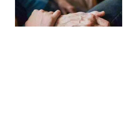
18.02.2025
Сколько лет может прожить
человек? Ученые назвали
реальный максимум
Мы на одноклассниках
О ресурсе
Редакция
Контакты