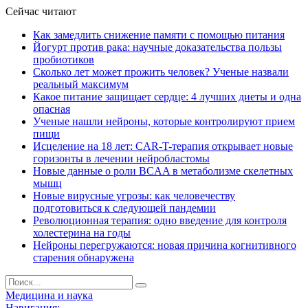
Сейчас читают
Как замедлить снижение памяти с помощью питания
Йогурт против рака: научные доказательства пользы
пробиотиков
Сколько лет может прожить человек? Ученые назвали
реальный максимум
Какое питание защищает сердце: 4 лучших диеты и одна
опасная
Ученые нашли нейроны, которые контролируют прием
пищи
Исцеление на 18 лет: CAR-T-терапия открывает новые
горизонты в лечении нейробластомы
Новые данные о роли BCAA в метаболизме скелетных
мышц
Новые вирусные угрозы: как человечеству
подготовиться к следующей пандемии
Революционная терапия: одно введение для контроля
холестерина на годы
Нейроны перегружаются: новая причина когнитивного
старения обнаружена
Медицина и наука
Навигация: