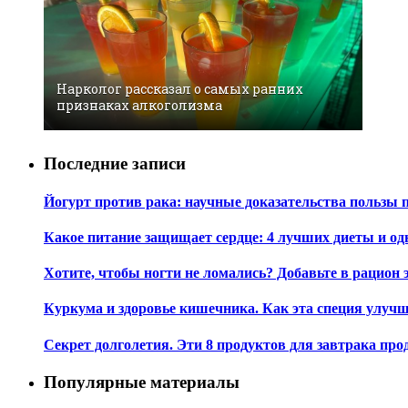
Нарколог рассказал о самых ранних
признаках алкоголизма
Последние записи
Йогурт против рака: научные доказательства пользы 
Какое питание защищает сердце: 4 лучших диеты и од
Хотите, чтобы ногти не ломались? Добавьте в рацион 
Куркума и здоровье кишечника. Как эта специя улуч
Секрет долголетия. Эти 8 продуктов для завтрака пр
Популярные материалы