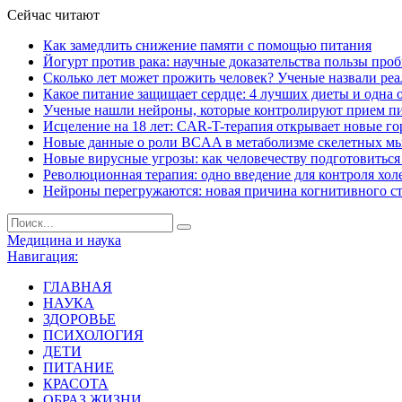
Сейчас читают
Как замедлить снижение памяти с помощью питания
Йогурт против рака: научные доказательства пользы про
Сколько лет может прожить человек? Ученые назвали ре
Какое питание защищает сердце: 4 лучших диеты и одна 
Ученые нашли нейроны, которые контролируют прием п
Исцеление на 18 лет: CAR-T-терапия открывает новые г
Новые данные о роли BCAA в метаболизме скелетных м
Новые вирусные угрозы: как человечеству подготовитьс
Революционная терапия: одно введение для контроля хол
Нейроны перегружаются: новая причина когнитивного с
Медицина и наука
Навигация:
ГЛАВНАЯ
НАУКА
ЗДОРОВЬЕ
ПСИХОЛОГИЯ
ДЕТИ
ПИТАНИЕ
КРАСОТА
ОБРАЗ ЖИЗНИ