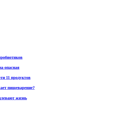
пробиотиков
на опасная
эти 11 продуктов
шает пищеварение?
одлевают жизнь