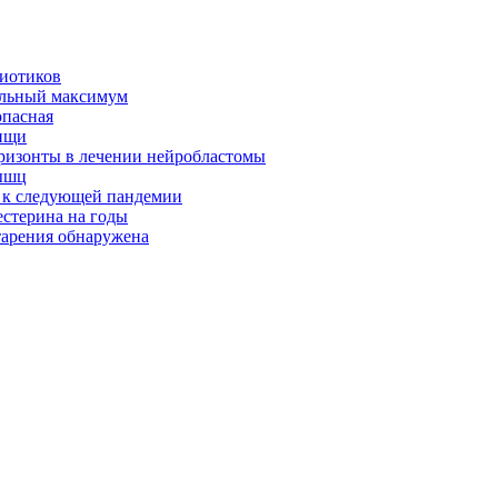
биотиков
альный максимум
опасная
ищи
оризонты в лечении нейробластомы
ышц
я к следующей пандемии
естерина на годы
тарения обнаружена