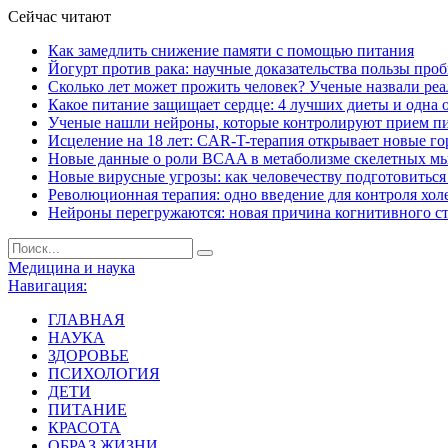
Сейчас читают
Как замедлить снижение памяти с помощью питания
Йогурт против рака: научные доказательства пользы про
Сколько лет может прожить человек? Ученые назвали ре
Какое питание защищает сердце: 4 лучших диеты и одна 
Ученые нашли нейроны, которые контролируют прием п
Исцеление на 18 лет: CAR-T-терапия открывает новые г
Новые данные о роли BCAA в метаболизме скелетных м
Новые вирусные угрозы: как человечеству подготовитьс
Революционная терапия: одно введение для контроля хол
Нейроны перегружаются: новая причина когнитивного с
Медицина и наука
Навигация:
ГЛАВНАЯ
НАУКА
ЗДОРОВЬЕ
ПСИХОЛОГИЯ
ДЕТИ
ПИТАНИЕ
КРАСОТА
ОБРАЗ ЖИЗНИ