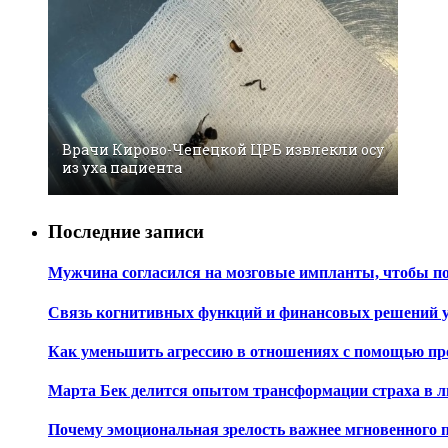
Врачи Кирово-Чепецкой ЦРБ извлекли осу
из уха пациента
Последние записи
Мужчина согласился на мозговые импланты, чтобы по
Связь когнитивных функций и финансовых решений 
Как уменьшить агрессию в отношениях с помощью пр
Марта Бек делится опытом трансформации страха в 
Почему эмоциональная зрелость важнее мгновенного