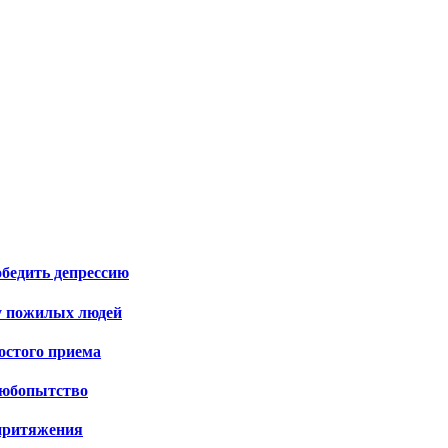
бедить депрессию
у пожилых людей
остого приема
любопытство
 притяжения