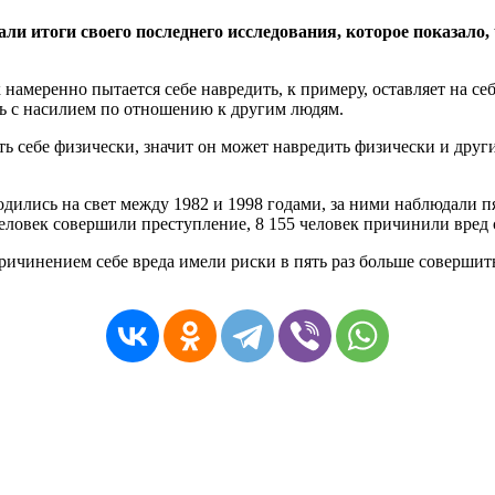
и итоги своего последнего исследования, которое показало,
к намеренно пытается себе навредить, к примеру, оставляет на се
вязь с насилием по отношению к другим людям.
ть себе физически, значит он может навредить физически и дру
ились на свет между 1982 и 1998 годами, за ними наблюдали пя
человек совершили преступление, 8 155 человек причинили вред 
 причинением себе вреда имели риски в пять раз больше соверш