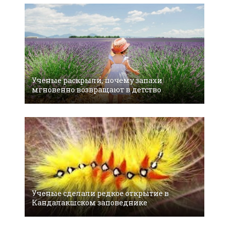
Ученые раскрыли, почему запахи
мгновенно возвращают в детство
Ученые сделали редкое открытие в
Кандалакшском заповеднике