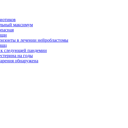
биотиков
альный максимум
опасная
ищи
оризонты в лечении нейробластомы
ышц
я к следующей пандемии
естерина на годы
тарения обнаружена