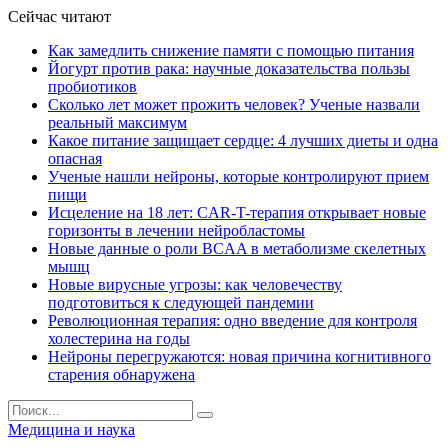
Сейчас читают
Как замедлить снижение памяти с помощью питания
Йогурт против рака: научные доказательства пользы
пробиотиков
Сколько лет может прожить человек? Ученые назвали
реальный максимум
Какое питание защищает сердце: 4 лучших диеты и одна
опасная
Ученые нашли нейроны, которые контролируют прием
пищи
Исцеление на 18 лет: CAR-T-терапия открывает новые
горизонты в лечении нейробластомы
Новые данные о роли BCAA в метаболизме скелетных
мышц
Новые вирусные угрозы: как человечеству
подготовиться к следующей пандемии
Революционная терапия: одно введение для контроля
холестерина на годы
Нейроны перегружаются: новая причина когнитивного
старения обнаружена
Медицина и наука