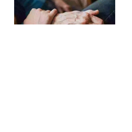
18.02.2025
Сколько лет может прожить
человек? Ученые назвали
реальный максимум
Мы на одноклассниках
О ресурсе
Редакция
Контакты