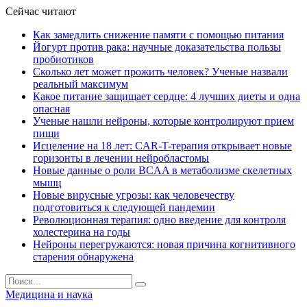
Сейчас читают
Как замедлить снижение памяти с помощью питания
Йогурт против рака: научные доказательства пользы
пробиотиков
Сколько лет может прожить человек? Ученые назвали
реальный максимум
Какое питание защищает сердце: 4 лучших диеты и одна
опасная
Ученые нашли нейроны, которые контролируют прием
пищи
Исцеление на 18 лет: CAR-T-терапия открывает новые
горизонты в лечении нейробластомы
Новые данные о роли BCAA в метаболизме скелетных
мышц
Новые вирусные угрозы: как человечеству
подготовиться к следующей пандемии
Революционная терапия: одно введение для контроля
холестерина на годы
Нейроны перегружаются: новая причина когнитивного
старения обнаружена
Медицина и наука