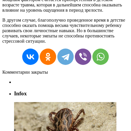
возрасте
травма
,
которая
в
дальнейшем
способна
оказывать
влияние
на
уровень
ощущения
в
период
зрелости
.
В
другом
случае
,
благополучно
проведенное
время
в
детстве
способно
оказать
помощь
весьма
чувствительному
ребенку
развивать
свои
личностные
навыки
.
Но
в
большинстве
случаев
,
некоторые
эмпаты
не
способны
противостоять
стрессовой
ситуации
.
Комментарии закрыты
Infox