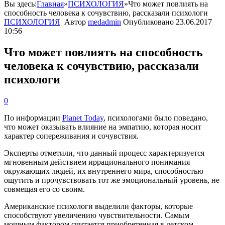
Вы здесь:
Главная
»
ПСИХОЛОГИЯ
»
Что может повлиять на
способность человека к сочувствию, рассказали психологи
ПСИХОЛОГИЯ
Автор
medadmin
Опубликовано
23.06.2017
10:56
Что может повлиять на способность
человека к сочувствию, рассказали
психологи
0
По
информации
Planet
Today
,
психологами
было
поведано
,
что
может
оказывать
влияние
на
эмпатию
,
которая
носит
характер
сопереживания
и
сочувствия
.
Эксперты
отметили
,
что
данный
процесс
характеризуется
мгновенным
действием
иррационального
понимания
окружающих
людей
,
их
внутреннего
мира
,
способностью
ощутить
и
прочувствовать
тот
же
эмоциональный
уровень
,
не
совмещая
его
со
своим
.
Американские
психологи
выделили
факторы
,
которые
способствуют
увеличению
чувствительности
.
Самым
мощным
фактором
считается
приобретенная
в
детском