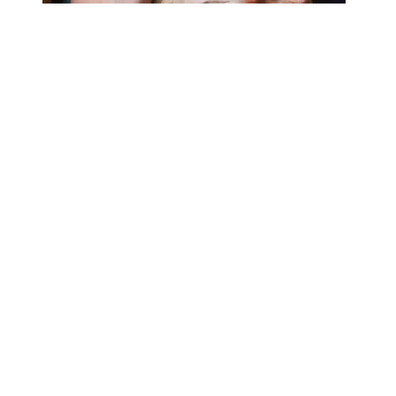
18.02.2025
Сколько лет может прожить
человек? Ученые назвали
реальный максимум
Мы на одноклассниках
О ресурсе
Редакция
Контакты
Политика конфиденциальности
Обратная связь
Почта
18+