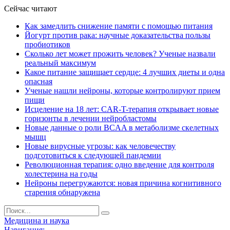
Сейчас читают
Как замедлить снижение памяти с помощью питания
Йогурт против рака: научные доказательства пользы
пробиотиков
Сколько лет может прожить человек? Ученые назвали
реальный максимум
Какое питание защищает сердце: 4 лучших диеты и одна
опасная
Ученые нашли нейроны, которые контролируют прием
пищи
Исцеление на 18 лет: CAR-T-терапия открывает новые
горизонты в лечении нейробластомы
Новые данные о роли BCAA в метаболизме скелетных
мышц
Новые вирусные угрозы: как человечеству
подготовиться к следующей пандемии
Революционная терапия: одно введение для контроля
холестерина на годы
Нейроны перегружаются: новая причина когнитивного
старения обнаружена
Медицина и наука
Навигация: