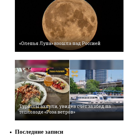
«Оленья Луна» взошла над Россией
Туристы ахнули, увидев счёт за обед на
теплоходе «Роза ветров»
Последние записи