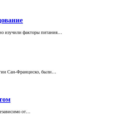
дование
льно изучили факторы питания…
огии Сан-Франциско, были…
том
независимо от…