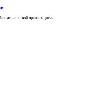
ов
 Панамериканской организацией…