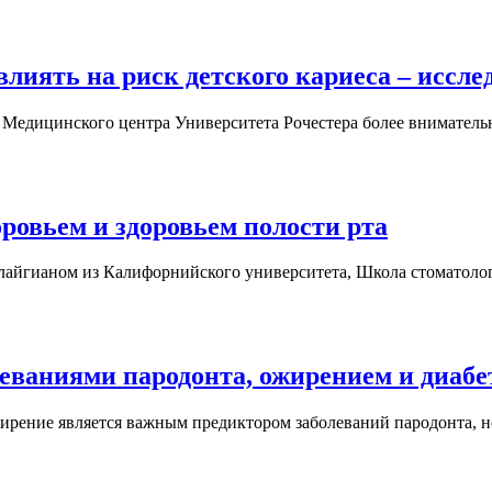
лиять на риск детского кариеса – иссле
 и Медицинского центра Университета Рочестера более внимате
ровьем и здоровьем полости рта
алайгианом из Калифорнийского университета, Школа стоматол
еваниями пародонта, ожирением и диабе
жирение является важным предиктором заболеваний пародонта, 