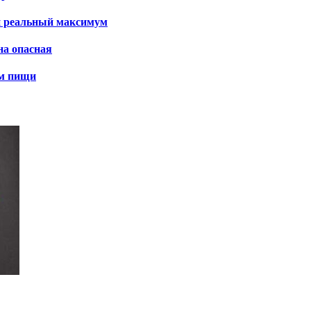
и реальный максимум
на опасная
ем пищи