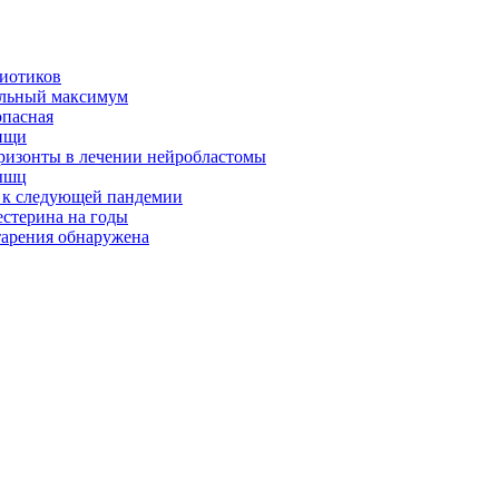
биотиков
альный максимум
опасная
ищи
оризонты в лечении нейробластомы
ышц
я к следующей пандемии
естерина на годы
тарения обнаружена