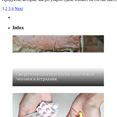
1
2
3
4
Next
Infox
Смертельно опасные пауки покусали 20
человек в Астрахани