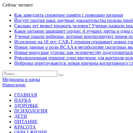
Сейчас читают
Как замедлить снижение памяти с помощью питания
Йогурт против рака: научные доказательства пользы про
Сколько лет может прожить человек? Ученые назвали ре
Какое питание защищает сердце: 4 лучших диеты и одна 
Ученые нашли нейроны, которые контролируют прием п
Исцеление на 18 лет: CAR-T-терапия открывает новые г
Новые данные о роли BCAA в метаболизме скелетных м
Новые вирусные угрозы: как человечеству подготовитьс
Революционная терапия: одно введение для контроля хол
Нейроны перегружаются: новая причина когнитивного с
Медицина и наука
Навигация:
ГЛАВНАЯ
НАУКА
ЗДОРОВЬЕ
ПСИХОЛОГИЯ
ДЕТИ
ПИТАНИЕ
КРАСОТА
ОБРАЗ ЖИЗНИ