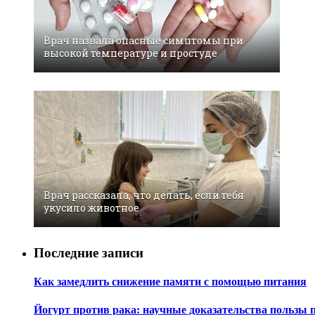
Врач назвала опасные симптомы при
высокой температуре и простуде
Врач рассказала, что делать, если тебя
укусило животное
Последние записи
Как замедлить снижение памяти с помощью питания
Йогурт против рака: научные доказательства пользы 